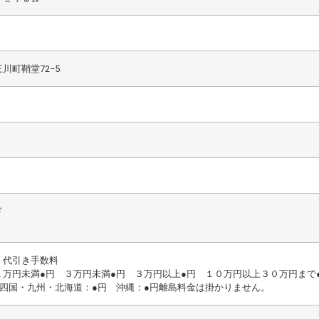
川町鞘堂72−5
ド
、代引き手数料
１万円未満●円 ３万円未満●円 ３万円以上●円 １０万円以上３０万円まで
 四国・九州・北海道：●円 沖縄：●円離島料金は掛かりません。