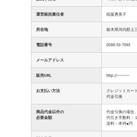
運営統括責任者
稲葉勇美子
所在地
栃木県河内郡上三
電話番号
0285-53-7093
メールアドレス
販売URL
http://————
お支払い方法
クレジットカー
代金引換
商品代金以外の
代金引換の場合
必要金額
代引き手数料：
送料：本州●円