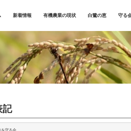
ム
新着情報
有機農業の現状
白鷺の恵
守る
表記
作を守る会